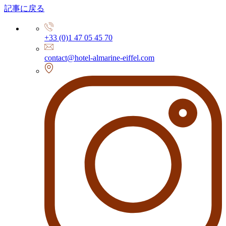
記事に戻る
+33 (0)1 47 05 45 70
contact@hotel-almarine-eiffel.com