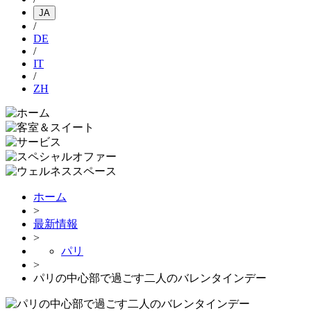
JA
/
DE
/
IT
/
ZH
ホーム
>
最新情報
>
パリ
>
パリの中心部で過ごす二人のバレンタインデー