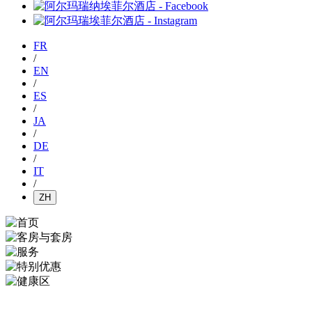
FR
/
EN
/
ES
/
JA
/
DE
/
IT
/
ZH