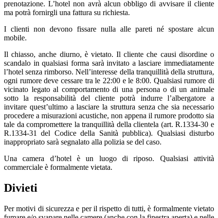
prenotazione. L’hotel non avrà alcun obbligo di avvisare il cliente
ma potrà fornirgli una fattura su richiesta.
I clienti non devono fissare nulla alle pareti né spostare alcun
mobile.
Il chiasso, anche diurno, è vietato. Il cliente che causi disordine o
scandalo in qualsiasi forma sarà invitato a lasciare immediatamente
l’hotel senza rimborso. Nell’interesse della tranquillità della struttura,
ogni rumore deve cessare tra le 22:00 e le 8:00. Qualsiasi rumore di
vicinato legato al comportamento di una persona o di un animale
sotto la responsabilità del cliente potrà indurre l’albergatore a
invitare quest’ultimo a lasciare la struttura senza che sia necessario
procedere a misurazioni acustiche, non appena il rumore prodotto sia
tale da compromettere la tranquillità della clientela (art. R.1334-30 e
R.1334-31 del Codice della Sanità pubblica). Qualsiasi disturbo
inappropriato sarà segnalato alla polizia se del caso.
Una camera d’hotel è un luogo di riposo. Qualsiasi attività
commerciale è formalmente vietata.
Divieti
Per motivi di sicurezza e per il rispetto di tutti, è formalmente vietato
fumare e/o svapare nelle camere (anche con la finestra aperta) e nelle